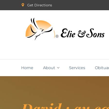
Get Directions
Home
About
Services
Obitua
David : au cœ