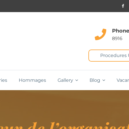
Phone
8916
Procedures
ries
Hommages
Gallery
Blog
Vaca
ur de l’organisa