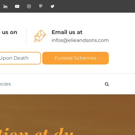
 us on
Email us at
infos@elieandsons.com
 Upon Death
Funeral Schemes
ncies
tion et du