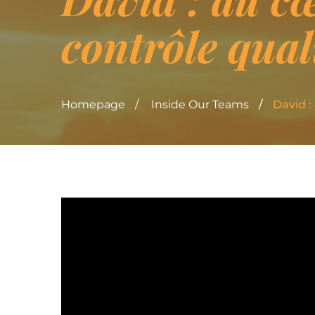
contrôle qual
Homepage
Inside Our Teams
David :