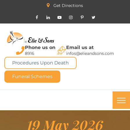
Get Directions
Phone us on
Email us at
8916
infos@elieandsons.com
Procedures Upon Death
Funeral Schemes
19 May 2026