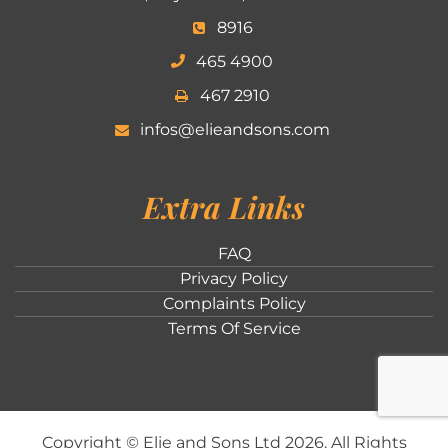
8916
465 4900
467 2910
infos@elieandsons.com
Extra Links
FAQ
Privacy Policy
Complaints Policy
Terms Of Service
Copyright ©
Elie and Sons Ltd
2026
. All Rights