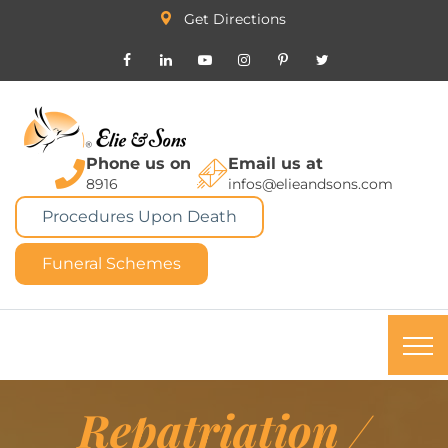
Get Directions
Phone us on
Email us at
8916
infos@elieandsons.com
Procedures Upon Death
Funeral Schemes
Repatriation /